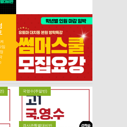
썸
호
시켜
타임
여정
작
는
이
적을
어있
 맞
연)
국영수(주말반)
경사관특별대비반