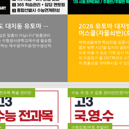
두번의 실패는 없다! 2027학년도 대치동 유토마 경찰대/사관학교 재도전반
2026 유토마 대치
머스쿨(자물쇠반)(
 같은 맞춤이 아닙니다"맞춤관리
텔형 & 통학형)
있는 수험생사관학교재수생 필승합
재학생들에게 핵심만을 집중
망하는 재수생/N수생/반수생선착
짧은 방학 시간을 입시의 골든
으로 바꿀 수 있는 기회 입시 
의 이정표가 될 2027학년도 시
의 효율성을 극대화시킬 수 있
기회"맞춤이라고 다 같은 맞춤
아닙니다"맞춤관리로 나의 성
확실하게 끌어올릴 준비가 되
는 수험생 대치동 프리미엄 1:1
춤 유토마 학원에서중/고등부
전과목 특별 관리반
수능 국.영.수 집중 관리반(인문/자
수
수학집중(주중.주말반)