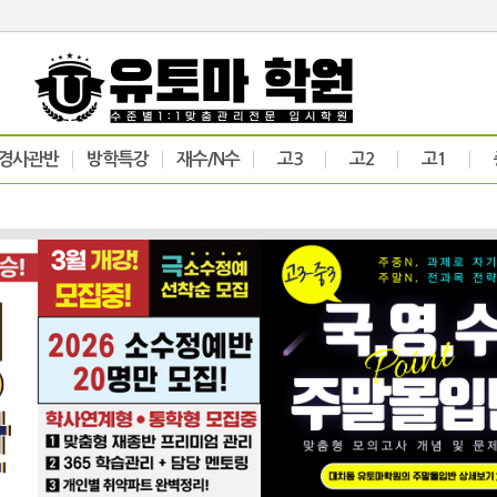
경사관반
방학특강
재수/N수
고3
고2
고1