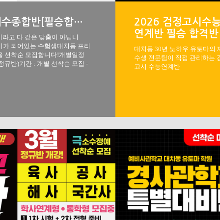
2027학년도 대치동 유토마의 재수종합반[필승합격반]
2026 검정고시수
연계반 필승 합격반
이라고 다 같은 맞춤이 아닙니
(인문/자연계열)
비가 되어있는 수험생대치동 프리
대치동 30년 노하우 유토마의 
반을 선착순 모집합니다!개별일정
수생 전문팀이 직접 관리하는 
정규반)기간 : 개별 선착순 모집 -
고시 수능연계반