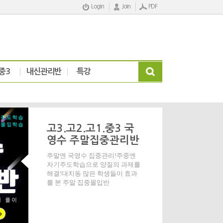
Login
Join
PDF
중3
내신관리반
특강
고3.고2.고1.중3 국
영수 주말집중관리반
주말엔 국영수 집중관리!주중엔
자기주도학습으로 양질의 과제를
해결!대치동 많은 학생들이 효과
를 본 주말 집중몰입반