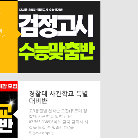
능
재
검정
경찰대 사관학교 특별
대비반
고3등급별 선착순 모집(유토마 경
찰대 사관학교 입학 상담
02.565.0389)*아래 글자 클릭시 시
설을 보실 수 있습니다.(클
릭)javascript:;